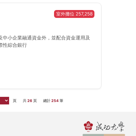
室外攤位 257,258
及中小企業融通資金外，並配合資金運用及
際性綜合銀行
頁
共
26
頁
總計
254
筆