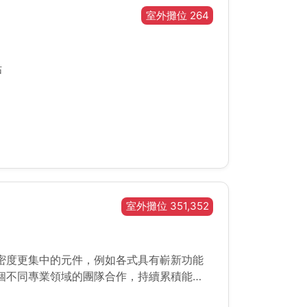
室外攤位 264
估
室外攤位 351,352
密度更集中的元件，例如各式具有嶄新功能
個不同專業領域的團隊合作，持續累積能
(Transistor)、連結導線