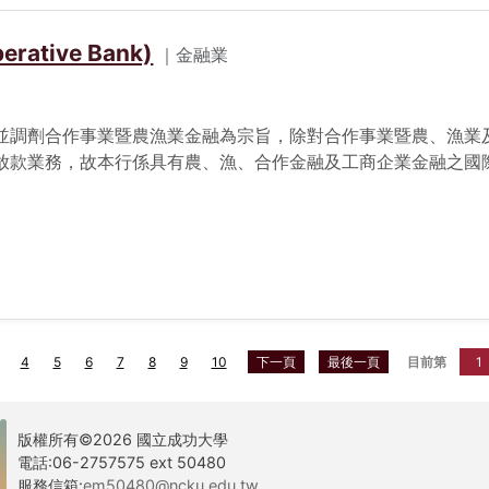
ative Bank)
｜金融業
並調劑合作事業暨農漁業金融為宗旨，除對合作事業暨農、漁業
放款業務，故本行係具有農、漁、合作金融及工商企業金融之國
4
5
6
7
8
9
10
下一頁
最後一頁
目前第
版權所有©2026 國立成功大學
電話:06-2757575 ext 50480
服務信箱:
em50480@ncku.edu.tw