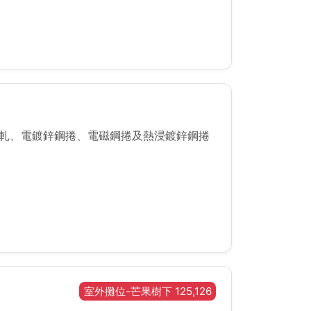
)、以及高階封裝等應用，提供客戶所需的各式晶圓製程解決
冷軋、電鍍鋅鋼捲、電磁鋼捲及熱浸鍍鋅鋼捲
室外攤位-芒果樹下 125,126