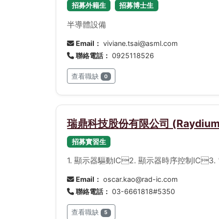
招募外籍生
招募博士生
半導體設備
Email：
viviane.tsai@asml.com
聯絡電話：
0925118526
查看職缺
0
瑞鼎科技股份有限公司 (Raydium
招募實習生
1. 顯示器驅動IC2. 顯示器時序控制IC3. 
Email：
oscar.kao@rad-ic.com
聯絡電話：
03-6661818#5350
查看職缺
5