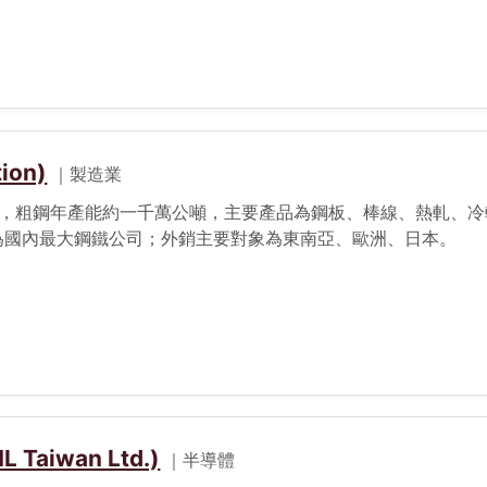
g)、高階記憶體(Advanced Memory)、封裝 (Packaging
ion)
｜製造業
2月，粗鋼年產能約一千萬公噸，主要產品為鋼板、棒線、熱軋、
銷，為國內最大鋼鐵公司；外銷主要對象為東南亞、歐洲、日本。
iwan Ltd.)
｜半導體