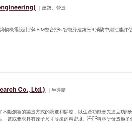
ineering)
｜建築、營造
建築物機電設計4.BIM整合5.智慧綠建築6.消防中繼性能評
h Co., Ltd.)
｜半導體
了不斷創新的製造方式的演進和開發，以生產功能更先進且功能
性，甚或要求具有原子尺寸等級的精密度。科林研發透過多
尺寸更小的元件製造需求。我們的創新技術和高產能設備，針對電晶體