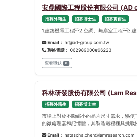
安鼎國際工程股份有限公司 (AD eng
招募外籍生
招募博士生
招募實習生
1.建築機電工程2.空調、無塵室工程3.
Email：
hr@ad-group.com.tw
聯絡電話：
062989000#66223
查看職缺
8
科林研發股份有限公司 (Lam Researc
招募外籍生
招募博士生
市場上對於不斷縮小的晶片尺寸需求，驅使
的微處理器和記憶體，其製造過程極具挑戰
量，開發日益複雜的設備，以應付結構更複雜但
Email：
natascha.chen@lamresearch.com