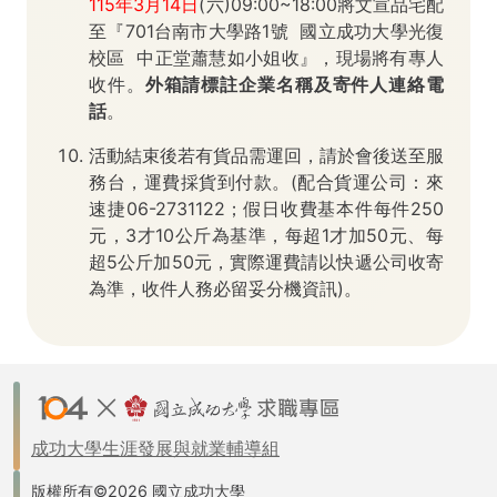
115年3月14日
(六)09:00~18:00將文宣品宅配
至『701台南市大學路1號 國立成功大學光復
校區 中正堂蕭慧如小姐收』，現場將有專人
收件。
外箱請標註企業名稱及寄件人連絡電
話
。
活動結束後若有貨品需運回，請於會後送至服
務台，運費採貨到付款。(配合貨運公司：來
速捷06-2731122；假日收費基本件每件250
元，3才10公斤為基準，每超1才加50元、每
超5公斤加50元，實際運費請以快遞公司收寄
為準，收件人務必留妥分機資訊)。
成功大學生涯發展與就業輔導組
版權所有©2026 國立成功大學