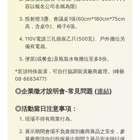
容以報名公司名稱為限)
投射燈3盞、會議桌1張(60cm*180cm*75cm
高，含桌巾)、椅子6張。
110V電源三孔插座乙只(500瓦)、戶外攤位另
備有電扇。
便當(或餐盒)及瓶裝水每攤位至多8份。
*若須特殊裝潢，可自行協調裝潢廠商處理。(峰藝
08-8683477)
◎企業徵才說明會-常見問題 (
連結
)
◎活動當日注意事項：
現場不得有商業行為。
展示期間會場不負責個別廠商展品之安全，參
展廠商請自行投保展出期間之展品安全險以保