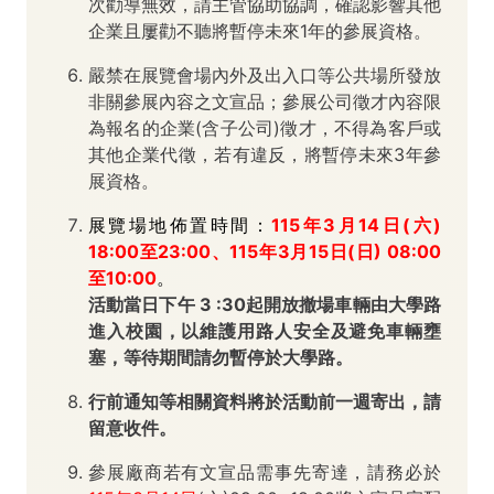
次勸導無效，請主管協助協調，確認影響其他
企業且屢勸不聽將暫停未來1年的參展資格。
嚴禁在展覽會場內外及出入口等公共場所發放
非關參展內容之文宣品；參展公司徵才內容限
為報名的企業(含子公司)徵才，不得為客戶或
其他企業代徵，若有違反，將暫停未來3年參
展資格。
展覽場地佈置時間：
115年3月14日(六)
18:00至23:00、115年3月15日(日) 08:00
至10:00
。
活動當日下午 3 :30起開放撤場車輛由大學路
進入校園，以維護用路人安全及避免車輛壅
塞，等待期間請勿暫停於大學路。
行前通知等相關資料將於活動前一週寄出，請
留意收件。
參展廠商若有文宣品需事先寄達，請務必於