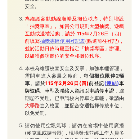
安全。
為維護參觀動線順暢及攤位秩序，特別增設
「抽獎專區」。如貴公司規劃大型抽獎、遊戲
互動或送禮活動，請於 115年2月26日（四）
前填寫
抽獎專區使用登記表
(點選前往登記)，
並於活動日依時段至指定「抽獎專區」辦理。
以維護參訪攤位的安全和攤位秩序。
本校為維護校園安全及安寧，加強車輛管理，
需開車進入參展之廠商，
每個攤位限停2輛
車
。請
於
115年2月26日(四)
前登記
(
連結
)
車
牌號碼、車型及聯絡人資訊以申請停車證
，逾
期恕不受理。已申請校內停車之車輛，敬請由
大學路
進入校園，並配合交通指揮停放車位，
以免受罰。
請勿使用空飄氣球；請勿在會場中使用廣播
(麥克風或擴音器)，現場發現並經工作人員多