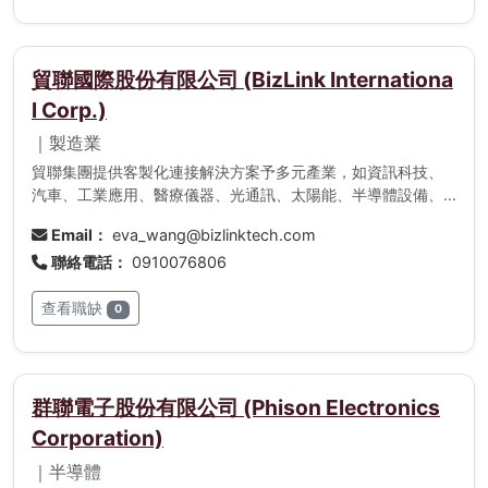
貿聯國際股份有限公司 (BizLink Internationa
l Corp.)
｜製造業
貿聯集團提供客製化連接解決方案予多元產業，如資訊科技、
汽車、工業應用、醫療儀器、光通訊、太陽能、半導體設備、
航太及消費電子。主要產品及服務項目如下：* 資訊科技：
Email：
eva_wang@bizlinktech.com
伺服器高頻訊號傳輸線、高頻影音連接器及訊號線、擴展延接
聯絡電話：
0910076806
裝置、擴充基座 、虛擬實境設備用線* 電器家電：客製化系
統線組解決方案、符合各國安規各類材質電源線、客製特殊線
查看職缺
材、大電流連接線、控制板、智能家電連接模組等。* 汽車：
0
運動車主線束、電動車電池管理線束、電池包線組、充電站線
組、客製化連接器* 工業應用：工業設備訊號及電力線束、工
業用線材、高防火等級建築用線材、鐵氟龍線材* 醫療儀器：
感測器用線、高端訊號線、濾波器、醫療設備機內線* 光通
群聯電子股份有限公司 (Phison Electronics
訊：波分復用產品、光分路器、微光學類產品、光電結合型產
Corporation)
品* 太陽能：接線盒、太陽能連接器、太陽能高電壓線材*
消費電子：3C用高頻線材、穿戴裝置線材、家電線材
｜半導體