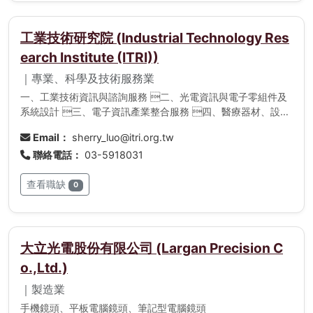
工業技術研究院 (Industrial Technology Res
earch Institute (ITRI))
｜專業、科學及技術服務業
一、工業技術資訊與諮詢服務 二、光電資訊與電子零組件及
系統設計 三、電子資訊產業整合服務 四、醫療器材、設備
及其相關產品組件、設計、製造 五、機械類顧問服務、機動
Email：
sherry_luo@itri.org.tw
車輛檢驗零件之製造、設計 六、能源改建、能源節的替代再
聯絡電話：
03-5918031
生能源等相關技術服務 七、材料與化工諮詢服務、製程技術
及加工技術服務 八、建立及維持全國最高量測標準實驗室 
查看職缺
九、電腦與通訊產品設計及應用技術業務 十、網際網路、無
0
線通訊及寬頻有線通訊之系統技術開發與整合
大立光電股份有限公司 (Largan Precision C
o.,Ltd.)
｜製造業
手機鏡頭、平板電腦鏡頭、筆記型電腦鏡頭