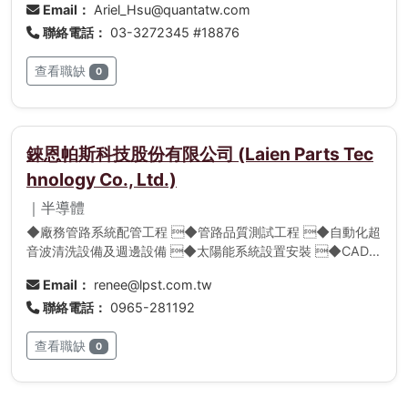
活。
Email：
Ariel_Hsu@quantatw.com
Manufacture智慧製造、Smart Transportation智慧交通…等
聯絡電話：
03-3272345 #18876
查看職缺
0
錸恩帕斯科技股份有限公司 (Laien Parts Tec
hnology Co., Ltd.)
｜半導體
◆廠務管路系統配管工程 ◆管路品質測試工程 ◆自動化超
音波清洗設備及週邊設備 ◆太陽能系統設置安裝 ◆CAD
Layout Design ◆周邊工程
Email：
renee@lpst.com.tw
聯絡電話：
0965-281192
查看職缺
0