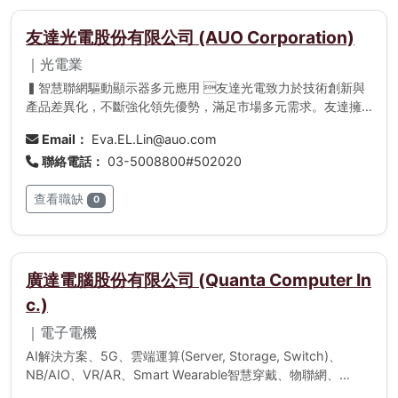
友達光電股份有限公司 (AUO Corporation)
｜光電業
▍智慧聯網驅動顯示器多元應用 友達光電致力於技術創新與
產品差異化，不斷強化領先優勢，滿足市場多元需求。友達擁
有完整的3.5代至8.5代生產線，提供涵蓋各式應用的顯示器產
Email：
Eva.EL.Lin@auo.com
品及軟硬體整合的智慧解決方案。  在5G、大數據、物聯
聯絡電話：
03-5008800#502020
網及人工智慧等爆發性科技變革帶動下，顯示器應用不斷推陳
出新，從居家生活、百貨商場、交通運輸，到醫療場所、工廠
查看職缺
自動化等跨界結合，發展智慧家庭、智慧零售、車聯網、人機
0
介面顯示與資訊娛樂系統等整合解決方案，創造顯示器無所不
在的嶄新生活體驗。  友達以深厚的面板研發、製造經驗為
基礎，開發高值化及差異化產品應用，以8K4K超高解析度、量
子點廣色域、HDR超高動態範圍、Mini LED背光技術、超高刷
廣達電腦股份有限公司 (Quanta Computer In
新率、超高亮度及低耗電等創新技術，打造可滿足客戶需求的
c.)
高值化產品。同時也投入時尚外觀設計，包括曲面、超薄、全
平面無邊框、極窄邊框、異型切割等技術開發，展現面板極致
｜電子電機
的工藝美學。友達致力於開發新世代顯示技術，推出超高解析
AI解決方案、5G、雲端運算(Server, Storage, Switch)、
度全彩主動式Micro LED顯示技術、可撓式AMOLED顯示技
NB/AIO、VR/AR、Smart Wearable智慧穿戴、物聯網、
術，以及多指掃描指紋辨識技術等，營造更舒適便利的智慧生
Smart Home智慧家庭、Smart Medical智慧醫療、Smart