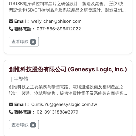
(1)USB隨身碟控制單晶片之研發設計、製造及銷售。 (2)快
閃記憶卡(SD/CF)控制晶片及系統產品之研發設計、製造及銷
售。 (3)固態硬碟 (SSD)控制晶片及系統產品之研發設計、製
Email：
weily_chen@phison.com
造及銷售。 (4)智慧型手機、平板電腦等行動裝置的內嵌式
聯絡電話：
037-586-896#12022
Flash 應用產品之控制晶片： 如 eMMC、UFS等。
查看職缺
0
創惟科技股份有限公司 (Genesys Logic, Inc.)
｜半導體
創惟科技之主要業務為積體電路、電腦週邊設備及相關產品之
設計、製造、測試與銷售，提供消費性電子及系統製造商等客
戶完整的解決方案。 創惟科技累積多年設計經驗，在市場上
Email：
Curtis.Yu@genesyslogic.com.tw
具有領先地位，在高速USB4/3.2/2.0、SD 7.0/4.0/3.0、PCIe
聯絡電話：
02-89131888#2979
Gen4 / Gen3等傳輸介面，針對多項應用領域，規劃完整的產
品系列。現除強化USB 3.2 控制晶片在相關應用領域之佈局，
查看職缺
也將持續秉持領導市場及產品創新之一貫精神，積極開發高階
0
製程及多樣化且附加價值高之利基產品。